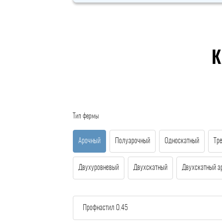
К
Тип фермы
Арочный
Полуарочный
Односкатный
Тр
Двухуровневый
Двухскатный
Двухскатный а