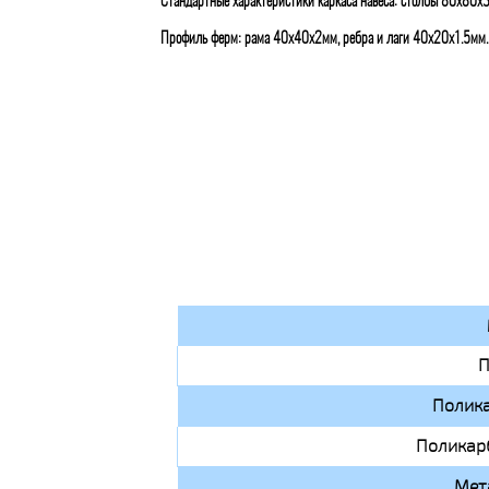
Стандартные характеристики каркаса навеса: столбы 80х80х
Профиль ферм: рама 40х40х2мм, ребра и лаги 40х20х1.5мм.
П
Полик
Поликар
Мет