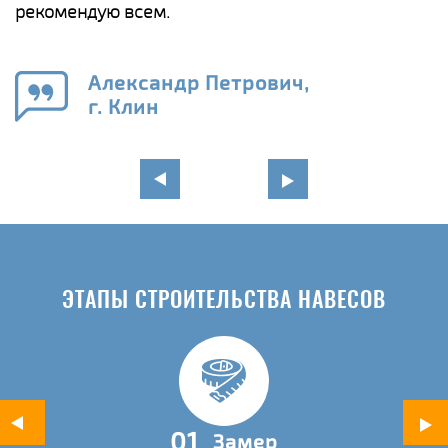
рекомендую всем.
п
е
Александр Петрович,
и
г. Клин
в
ЭТАПЫ СТРОИТЕЛЬСТВА НАВЕСОВ
01
Замер