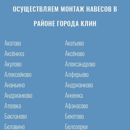
ОСУЩЕСТВЛЯЕМ МОНТАЖ НАВЕСОВ В
РАЙОНЕ ГОРОДА КЛИН
Акатово
Акатьево
Аксёниха
Аксёново
Акулово
Александрово
Алексейково
Алферьево
Ананьино
Андрианково
Андрианково
Анненка
Атеевка
Афанасово
Бакланово
Бекетово
Белавино
Белозерки