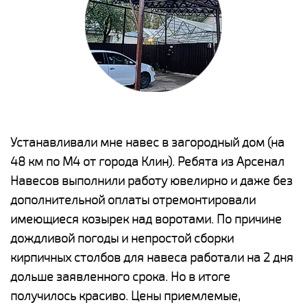
е
Устанавливали мне навес в загородный дом (на
Н
48 км по М4 от города Клин). Ребята из Арсенал
р
Навесов выполнили работу ювелирно и даже без
К
о
дополнительной оплаты отремонтировали
(
имеющиеся козырек над воротами. По причине
а
дождливой погоды и непростой сборки
п
кирпичных столбов для навеса работали на 2 дня
н
дольше заявленного срока. Но в итоге
о
получилось красиво. Цены приемлемые,
К