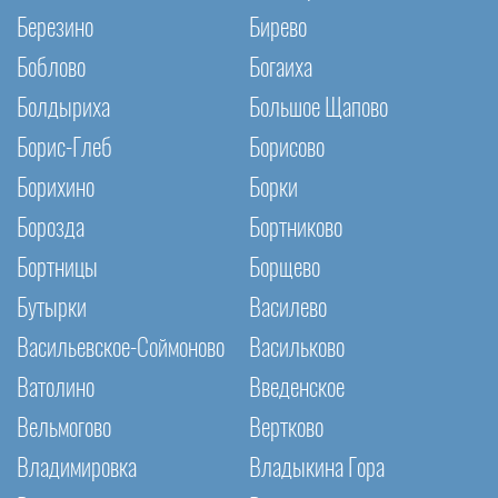
Березино
Бирево
Боблово
Богаиха
Болдыриха
Большое Щапово
Борис-Глеб
Борисово
Борихино
Борки
Борозда
Бортниково
Бортницы
Борщево
Бутырки
Василево
Васильевское-Соймоново
Васильково
Ватолино
Введенское
Вельмогово
Вертково
Владимировка
Владыкина Гора