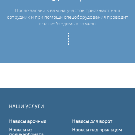
После заявки к вам на участок приезжает наш
ых
сотрудник и при помощи спецоборудования проводит
С
все необходимые замеры
НАШИ УСЛУГИ
Навесы арочные
Навесы для ворот
Навесы из
Навесы над крыльцом
поликарбоната